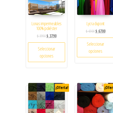
Lonas impermeables
Lycra dupont
100% poliéster
$
6900
$
6700
$
3990
$
3790
Seleccionar
Seleccionar
opciones
opciones
¡Oferta!
¡Ofer