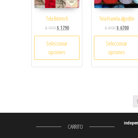
Tela Bistrech
Tela Franela algodón
$
1990
$
1790
$
6900
$
6700
Seleccionar
Seleccionar
opciones
opciones
indepe
CARRITO