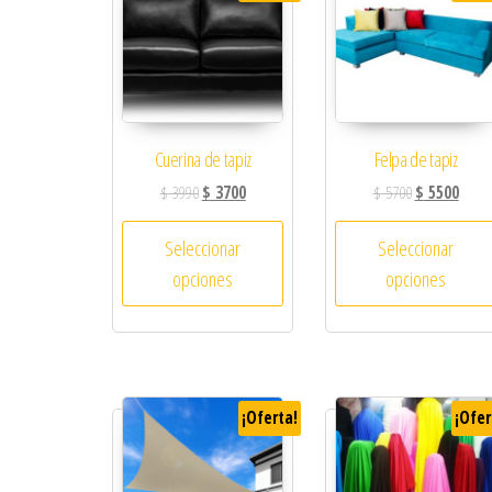
Cuerina de tapiz
Felpa de tapiz
$
3990
$
3700
$
5700
$
5500
Seleccionar
Seleccionar
opciones
opciones
¡Oferta!
¡Ofer