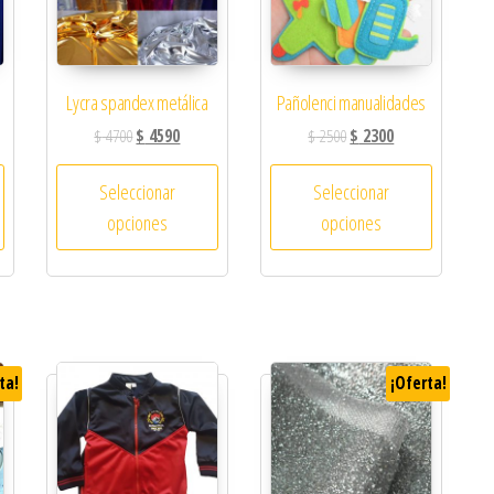
Lycra spandex metálica
Pañolenci manualidades
$
4700
$
4590
$
2500
$
2300
Seleccionar
Seleccionar
opciones
opciones
ta!
¡Oferta!