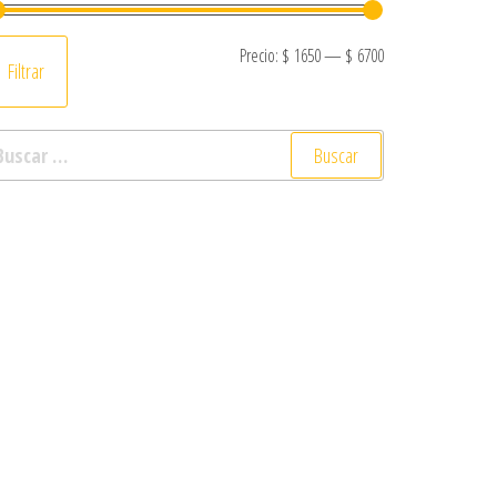
Precio mínimo
Precio máximo
Precio:
$ 1650
—
$ 6700
Filtrar
scar: