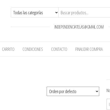
INDEPENDENCIATELAS@GMAIL.COM
CARRITO
CONDICIONES
CONTACTO
FINALIZAR COMPRA
No
Bu