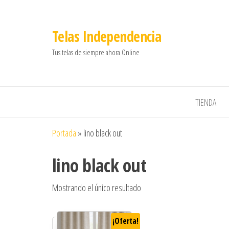
Telas Independencia
Tus telas de siempre ahora Online
TIENDA
Portada
»
lino black out
lino black out
Mostrando el único resultado
¡Oferta!