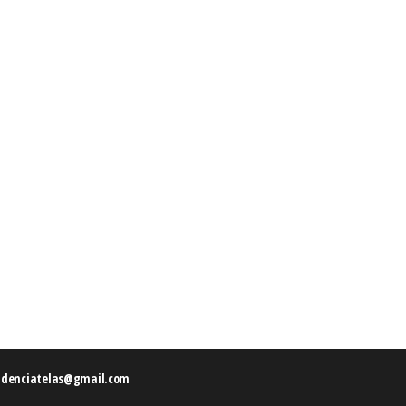
ndenciatelas@gmail.com