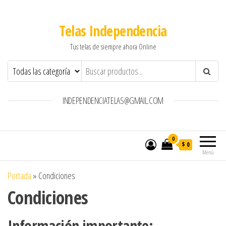
Telas Independencia
Tus telas de siempre ahora Online
INDEPENDENCIATELAS@GMAIL.COM
0
$ 0
Menú
Portada
»
Condiciones
Condiciones
Información importante: