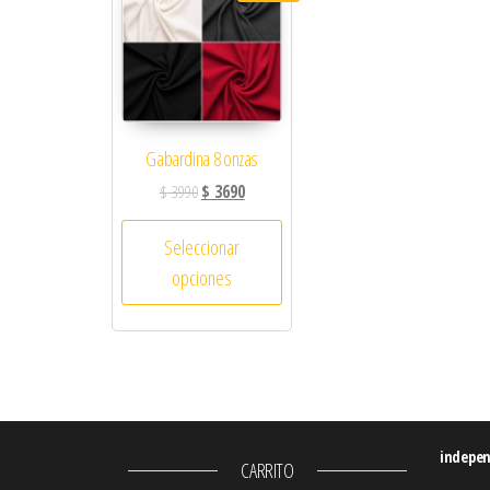
Gabardina 8 onzas
$
3990
$
3690
Seleccionar
opciones
indepe
CARRITO