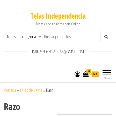
Telas Independencia
Tus telas de siempre ahora Online
INDEPENDENCIATELAS@GMAIL.COM
0
$ 0
Menú
Portada
»
Telas de Vestir
»
Razo
Razo