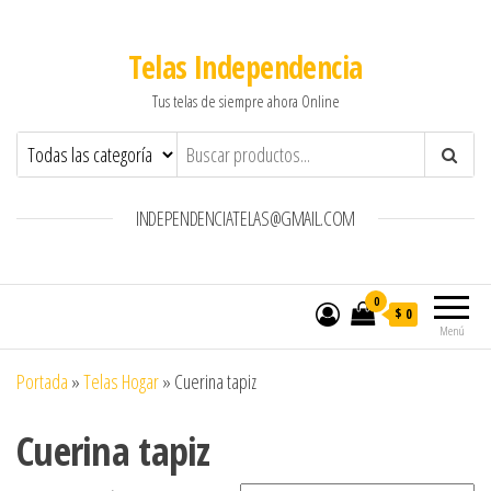
Telas Independencia
Tus telas de siempre ahora Online
INDEPENDENCIATELAS@GMAIL.COM
0
$ 0
Menú
Portada
»
Telas Hogar
»
Cuerina tapiz
Cuerina tapiz