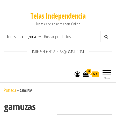
Telas Independencia
Tus telas de siempre ahora Online
INDEPENDENCIATELAS@GMAIL.COM
0
$ 0
Menú
Portada
»
gamuzas
gamuzas