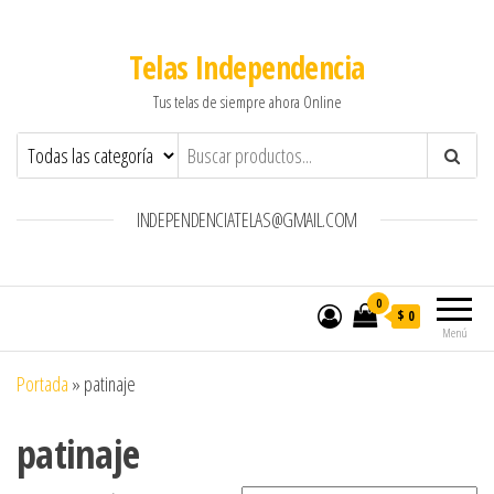
Telas Independencia
Tus telas de siempre ahora Online
INDEPENDENCIATELAS@GMAIL.COM
0
$ 0
Menú
Portada
»
patinaje
patinaje