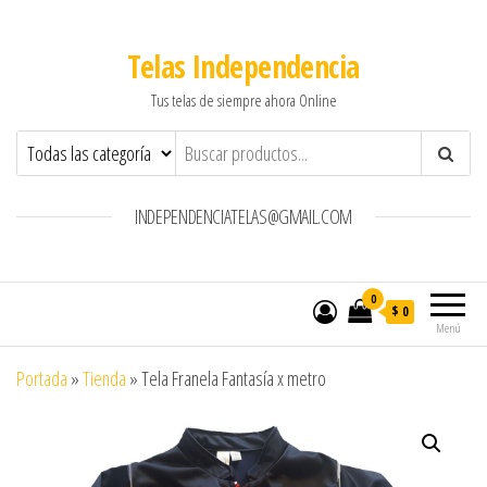
Telas Independencia
Tus telas de siempre ahora Online
INDEPENDENCIATELAS@GMAIL.COM
0
$ 0
Menú
Portada
»
Tienda
»
Tela Franela Fantasía x metro