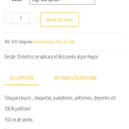
Tela Franela Fantasía x metro cantidad
-
+
Añadir al carrito
SKU:
N/D
Categorías:
Franela fantasía
,
Telas de Vestir
Desde 10 metros se aplicara el descuento al por mayor
DESCRIPCIÓN
INFORMACIÓN ADICIONAL
Tela para buzos , chaquetas, pantalones, uniformes, deportes etc
100 % poliéster
150 cm de ancho