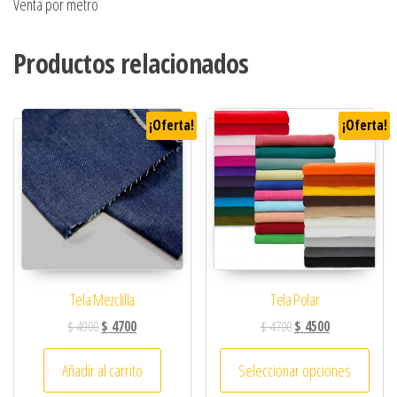
Venta por metro
Productos relacionados
¡Oferta!
¡Oferta!
Tela Mezclilla
Tela Polar
$
4900
$
4700
$
4700
$
4500
Añadir al carrito
Seleccionar opciones